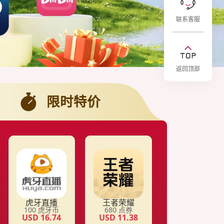
联系客服
返回顶部
限时特价
虎牙直播
王者荣耀
100
虎牙币
680
点券
USD
16.74
USD
11.38