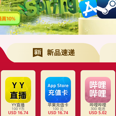
新品速递
YY直播
苹果充值卡
哔哩哔哩
100
Y币
100
元
300
电池
USD
16.74
USD
16.74
USD
5.02