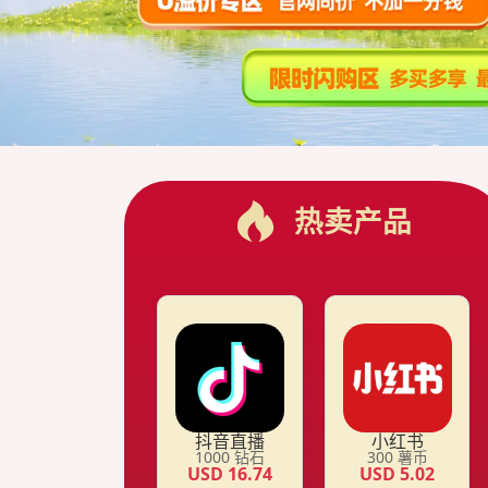
热卖产品
抖音直播
小红书
1000
钻石
300
薯币
USD
16.74
USD
5.02