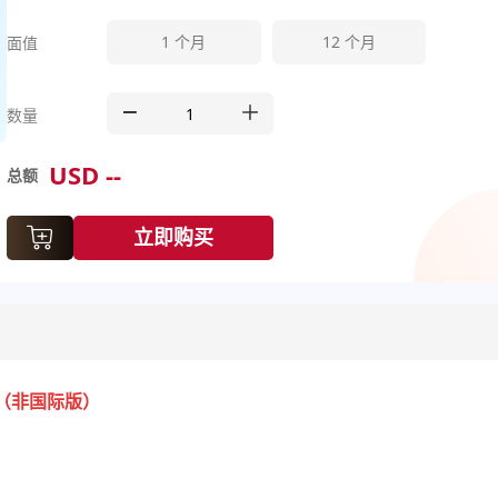
1
个月
12
个月
面值
数量
USD
--
总额
立即购买
（非国际版）