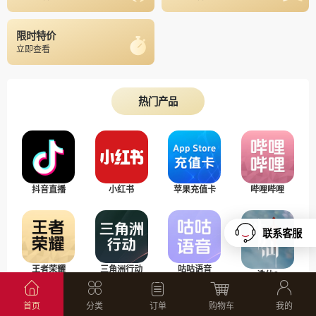
限时特价
立即查看
热门产品
抖音直播
小红书
苹果充值卡
哔哩哔哩
联系客服
王者荣耀
三角洲行动
咕咕语音
诛仙2
首页
分类
订单
购物车
我的