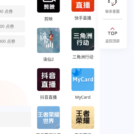
00
点券
联系客服
快手直播
剪映
00
点券
000
点券
返回顶部
三角洲行动
诛仙2
抖音直播
MyCard