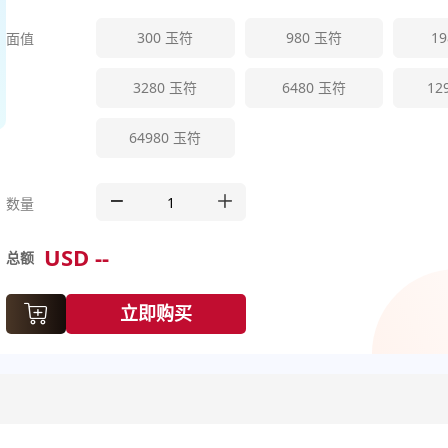
300
玉符
980
玉符
19
面值
3280
玉符
6480
玉符
12
64980
玉符
数量
USD
--
总额
立即购买