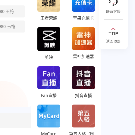
80
玉符
联系客服
王者荣耀
苹果充值卡
980
玉符
返回顶部
雷神加速器
剪映
Fan直播
抖音直播
MyCard
第五人格（国际服）